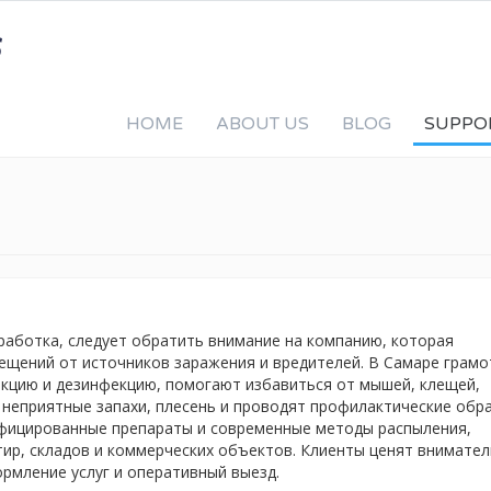
HOME
ABOUT US
BLOG
SUPPO
работка, следует обратить внимание на компанию, которая
ещений от источников заражения и вредителей. В Самаре грам
кцию и дезинфекцию, помогают избавиться от мышей, клещей,
т неприятные запахи, плесень и проводят профилактические обр
ифицированные препараты и современные методы распыления,
тир, складов и коммерческих объектов. Клиенты ценят внимате
рмление услуг и оперативный выезд.