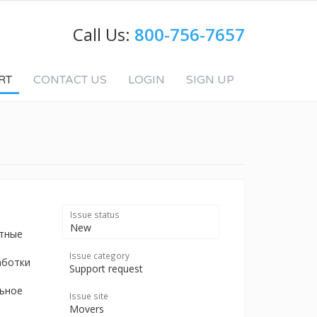
Call Us:
800-756-7657
RT
CONTACT US
LOGIN
SIGN UP
Issue status
New
отные
Issue category
аботки
Support request
льное
Issue site
Movers