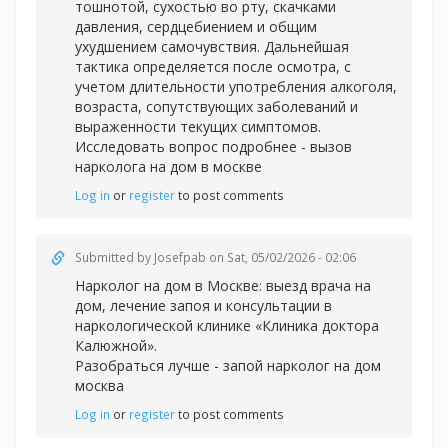
тошнотой, сухостью во рту, скачками
давления, сердцебиением и общим
ухудшением самочувствия. Дальнейшая
тактика определяется после осмотра, с
учетом длительности употребления алкоголя,
возраста, сопутствующих заболеваний и
выраженности текущих симптомов.
Исследовать вопрос подробнее -
вызов
нарколога на дом в москве
Log in
or
register
to post comments
Submitted by
Josefpab
on Sat, 05/02/2026 - 02:06
Нарколог на дом в Москве: выезд врача на
дом, лечение запоя и консультации в
наркологической клинике «Клиника доктора
Калюжной».
Разобраться лучше -
запой нарколог на дом
москва
Log in
or
register
to post comments