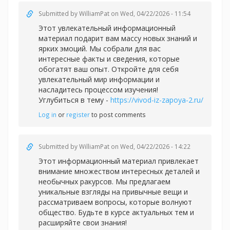
Submitted by
WilliamPat
on Wed, 04/22/2026 - 11:54
Этот увлекательный информационный
материал подарит вам массу новых знаний и
ярких эмоций. Мы собрали для вас
интересные факты и сведения, которые
обогатят ваш опыт. Откройте для себя
увлекательный мир информации и
насладитесь процессом изучения!
Углубиться в тему -
https://vivod-iz-zapoya-2.ru/
Log in
or
register
to post comments
Submitted by
WilliamPat
on Wed, 04/22/2026 - 14:22
Этот информационный материал привлекает
внимание множеством интересных деталей и
необычных ракурсов. Мы предлагаем
уникальные взгляды на привычные вещи и
рассматриваем вопросы, которые волнуют
общество. Будьте в курсе актуальных тем и
расширяйте свои знания!