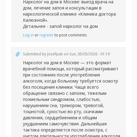
Нарколог на дом в Москве: выезд врача на
дом, лечение запоя и консультации в
наркологической клинике «Клиника доктора
Калюжной».
Детальнее -
запой нарколог на дом
Log in
or
register
to post comments
Submitted by
Josefpab
on Sun, 05/03/2026 - 01:19
Нарколог на дом в Москве — это формат
врачебной помощи, который рассматривают
при состояниях после употребления
алкоголя, когда больному требуется осмотр
без посещения клиники. Чаще всего
обращение связано с запоем, тяжелым
похмельным синдромом, слабостью,
нарушением сна, тремором, тревогой,
тошнотой, сухостью во рту, скачками
давления, сердцебиением и общим
ухудшением самочувствия. Дальнейшая
тактика определяется после осмотра, с
учетом длительности употребления алкоголя,