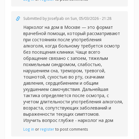
Submitted by
Josefpab
on Sun, 05/03/2026 - 21:28
Нарколог на дом в Москве — это формат
врачебной помощи, который рассматривают
при состояниях после употребления
алкоголя, когда больному требуется осмотр
без посещения клиники. Чаще всего
обращение связано с запоем, тяжелым
похмельным синдромом, слабостью,
нарушением сна, тремором, тревогой,
тошнотой, сухостью во рту, скачками
давления, сердцебиением и общим
ухудшением самочувствия. Дальнейшая
тактика определяется после осмотра, с
учетом длительности употребления алкоголя,
возраста, сопутствующих заболеваний и
выраженности текущих симптомов.
Изучить вопрос глубже -
нарколог на дом
Log in
or
register
to post comments